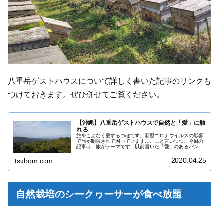
八重岳ゲストハウスについて詳しく書いた記事のリンクも
つけておきます。ぜひ併せてご覧ください。
【沖縄】八重岳ゲストハウスで自然と「愛」に触
れる
旅をこよなく愛するつぼです。新型コロナウイルスの影響
で旅が制限されて困っています…。…と言いつつ、今回の
記事は、旅がテーマです。以前書いた「愛」のあるパン屋
さん、八重岳ベーカリーが運営する八重岳ゲストハウスを
訪れた話です。そこは期待以上に素...
2020.04.25
tsubom.com
自然栽培のシークヮーサーが食べ放題