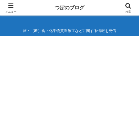
つぼのブログ
つぼのブログ
メニュー
検索
旅・（断）食・化学物質過敏症などに関する情報を発信