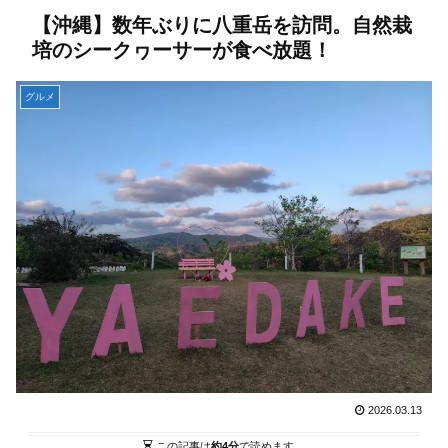
【沖縄】数年ぶりに八重岳を訪問。自然栽
培のシークヮーサーが食べ放題！
グルメ
2026.03.13
この記事は
約4分
で読めます。