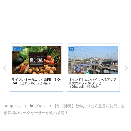
グルメ
旅
健
し
ライフのオーガニック系PB「BIO-
【インド】ムンバイにあるアジア
え
RAL（ビオラル）」が熱い
最大のスラム街 ダラビ
い
（Dharavi）を訪れた
潜
薬
ホーム
グルメ
【沖縄】数年ぶりに八重岳を訪問。自
然栽培のシークヮーサーが食べ放題！