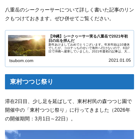
八重岳のシークヮーサーについて詳しく書いた記事のリン
クもつけておきます。ぜひ併せてご覧ください。
【沖縄】シークヮーサー実る八重岳で2021年初
日の出を拝んだ
新年あけましておめでとうございます。年末年始は10連休
でしたが、コロナっちのせいで海外へ行けないので、6泊7
日で沖縄へ避寒していました。2021年最初の記事は、大好
きな八重岳について書きます。この素敵な場所を多くの人
に知ってもらえたら嬉しい...
2021.01.05
tsubom.com
東村つつじ祭り
滞在2日目、少し足を延ばして、東村村民の森つつじ園で
開催中の「東村つつじ祭り」に行ってきました（2026年
の開催期間：3月1日～22日）。