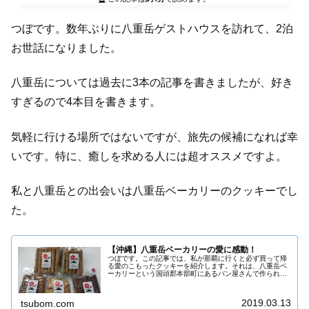
つぼです。数年ぶりに八重岳ゲストハウスを訪れて、2泊
お世話になりました。
八重岳については過去に3本の記事を書きましたが、好き
すぎるので4本目を書きます。
気軽に行ける場所ではないですが、旅先の候補になれば幸
いです。特に、癒しを求める人には超オススメですよ。
私と八重岳との出会いは八重岳ベーカリーのクッキーでし
た。
【沖縄】八重岳ベーカリーの愛に感動！
つぼです。この記事では、私が那覇に行くと必ず買って帰
る愛のこもったクッキーを紹介します。それは、八重岳ベ
ーカリーという国頭郡本部町にあるパン屋さんで作られて
いますが、以前紹介した樂園CAFÉや浮島ガーデンなど、
那覇市内でも買うことができます...
2019.03.13
tsubom.com