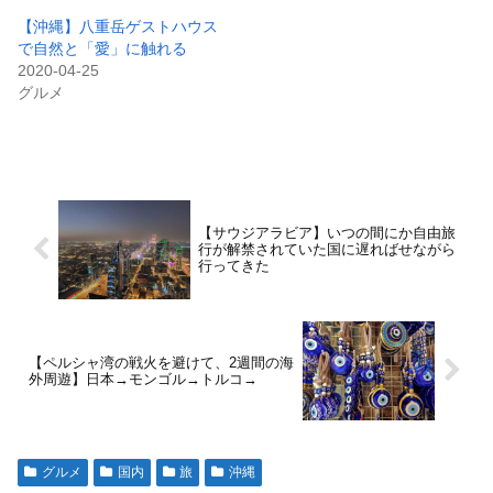
【沖縄】八重岳ゲストハウス
で自然と「愛」に触れる
2020-04-25
グルメ
【サウジアラビア】いつの間にか自由旅
行が解禁されていた国に遅ればせながら
行ってきた
【ペルシャ湾の戦火を避けて、2週間の海
外周遊】日本→モンゴル→トルコ→
グルメ
国内
旅
沖縄