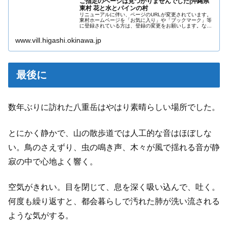
ご指定のページは見つかりませんでした|沖縄県
東村 花と水とパインの村
リニューアルに伴い、ページのURLが変更されています。
東村ホームページを「お気に入り」や「ブックマーク」等
に登録されている方は、登録の変更をお願いします。な
お、しばらくの間Google・Yahoo!などの検索サイトから
検索した場合、リニュー...
www.vill.higashi.okinawa.jp
最後に
数年ぶりに訪れた八重岳はやはり素晴らしい場所でした。
とにかく静かで、山の散歩道では人工的な音はほぼしな
い。鳥のさえずり、虫の鳴き声、木々が風で揺れる音が静
寂の中で心地よく響く。
空気がきれい。目を閉じて、息を深く吸い込んで、吐く。
何度も繰り返すと、都会暮らしで汚れた肺が洗い流される
ような気がする。