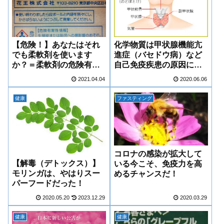
【危険！】あなたはそれ
化学物質は甲状腺機能亢
でも柔軟剤を使います
進症（バセドウ病）など
か？＝柔軟剤の危険有害
自己免疫疾患の原因にな
性情報に震撼した日＝
るのか？
2021.04.04
2020.06.06
健康
ファスティング
コロナの感染が拡大して
【解毒（デトックス）】
いる今こそ、免疫力を高
モリンガは、やはりスー
めるチャンスだ！
パーフードだった！
2020.05.20
2023.12.29
2020.03.29
健康
健康