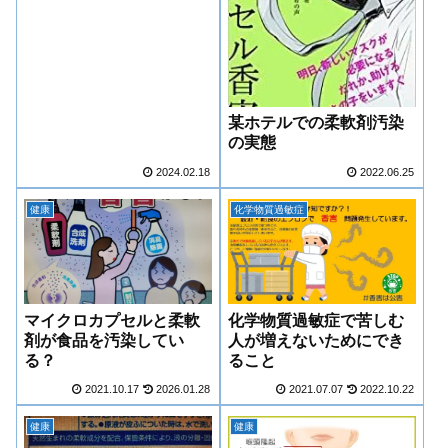
某ホテルでの柔軟剤汚染
の実態
2024.02.18
2022.06.25
健康
化学物質過敏症
マイクロカプセルと柔軟
化学物質過敏症で苦しむ
剤が食品を汚染してい
人が増えないためにでき
る？
ること
2021.10.17
2026.01.28
2021.07.07
2022.10.22
健康
健康