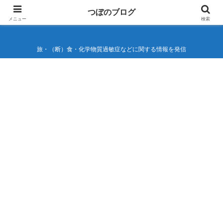
つぼのブログ
つぼのブログ
メニュー
検索
旅・（断）食・化学物質過敏症などに関する情報を発信