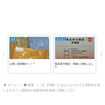
健康
食品表示
グ
菓
お茶に添加物がっ！？
食品表示検定・初級に合格しまし
【
い
た
ィ
な
ホーム
健康
【危険！】あなたはそれでも柔軟剤を使
いますか？＝柔軟剤の危険有害性情報に震撼した日＝