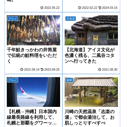
2022.05.22
2022.02.22
2024.03.15
グルメ
北海道
千年鮭きっかわの井筒屋
【北海道】アイヌ文化が
で伝統の鮭料理をいただ
色濃く残る、二風谷コタ
く
ンへ行ってきた
2021.09.14
2023.09.25
2021.08.30
グルメ
健康
【札幌⇔沖縄】日本国内
川崎の天然温泉「志楽の
線最長路線を利用して、
湯」で都会湯治して、お
札幌と那覇をグワーッと
肌しっとりすべすべ