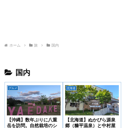
ホーム
旅
国内
国内
グルメ
北海道
【沖縄】数年ぶりに八重
【北海道】ぬかびら源泉
岳を訪問。自然栽培のシ
郷（糠平温泉）と中村屋