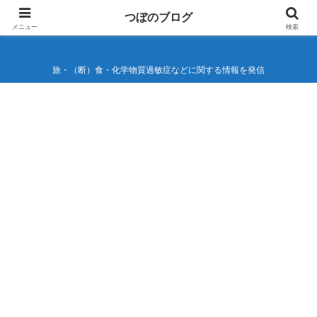
つぼのブログ
つぼのブログ
メニュー
検索
旅・（断）食・化学物質過敏症などに関する情報を発信