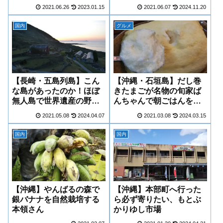
はしごする
2021.06.26
2023.01.15
2021.06.07
2024.11.20
国内
グルメ
【長崎・五島列島】こん
【沖縄・石垣島】だし巻
な島があったのか！ほぼ
きたまごが名物の旬家ば
無人島で世界遺産の野崎
んちゃんで朝ごはんをい
島。
ただいた
2021.05.08
2024.04.07
2021.03.08
2024.03.15
国内
国内
【沖縄】やんばるの森で
【沖縄】本部町へ行った
銀バナナを自然栽培する
ら必ず寄りたい、もとぶ
本領さん
かりゆし市場