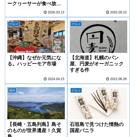
ークヮーサーが食べ放
題！
2026.03.13
2025.09.15
グルメ
グルメ
【沖縄】なぜか元気にな
【北海道】札幌のパン
る。ハッピーモア市場
屋、円麦がオーガニック
すぎる件
2024.04.23
2022.08.28
国内
グルメ
【長崎・五島列島】島そ
石垣島で見つけた情熱の
のものが世界遺産！久賀
国産バニラ
島。