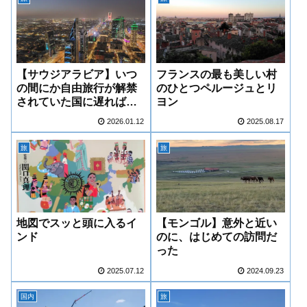
【サウジアラビア】いつ
フランスの最も美しい村
の間にか自由旅行が解禁
のひとつペルージュとリ
されていた国に遅ればせ
ヨン
ながら行ってきた
2026.01.12
2025.08.17
旅
旅
地図でスッと頭に入るイ
【モンゴル】意外と近い
ンド
のに、はじめての訪問だ
った
2025.07.12
2024.09.23
国内
旅