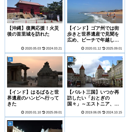
【沖縄】復興応援！火災
【インド】ゴア州では街
後の首里城を訪れた
歩きと世界遺産で見聞を
広め、ビーチで年越しを
体験した
2020.05.03
2024.03.21
2020.01.12
2025.09.01
旅
旅
【インド】はるばると世
【バルト三国】いつか再
界遺産のハンピへ行って
訪したい「おとぎの
きた
国々」～エストニア、ラ
トビア、リトアニア～
2020.01.10
2025.09.01
2019.06.05
2024.10.15
旅