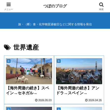
つぼのブログ
つぼのブログ
メニュー
検索
旅・（断）食・化学物質過敏症などに関する情報を発信
世界遺産
旅
旅
【海外周遊の続き】スペ
【海外周遊の続き】アン
イン→セネガル→
ドラ→スペイン→
2026.05.03
2026.04.26
旅
旅